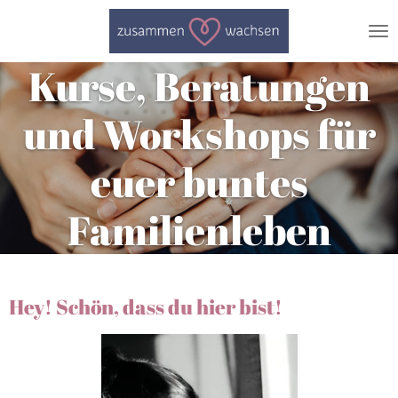
Zum
Hauptinhalt
springen
Kurse, Beratungen
und Workshops
für
euer buntes
Familienleben
Hey! Schön, dass du hier bist!