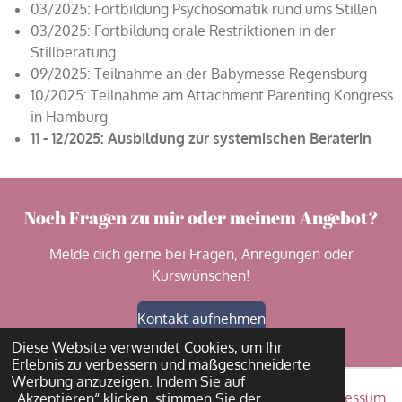
03/2025: Fortbildung Psychosomatik rund ums Stillen
03/2025: Fortbildung orale Restriktionen in der
Stillberatung
09/2025: Teilnahme an der Babymesse Regensburg
10/2025: Teilnahme am Attachment Parenting Kongress
in Hamburg
11 - 12/2025: Ausbildung zur systemischen Beraterin
Noch Fragen zu mir oder meinem Angebot?
Melde dich gerne bei Fragen, Anregungen oder
Kurswünschen!
Kontakt aufnehmen
Diese Website verwendet Cookies, um Ihr
Erlebnis zu verbessern und maßgeschneiderte
Werbung anzuzeigen. Indem Sie auf
Impressum
„Akzeptieren“ klicken, stimmen Sie der