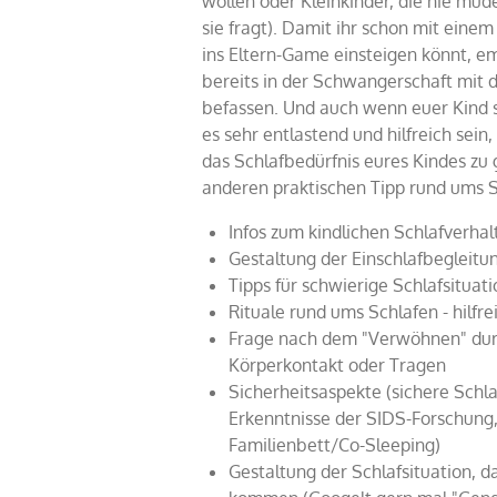
wollen oder Kleinkinder, die nie mü
sie fragt).
Damit ihr schon mit einem 
ins Eltern-Game einsteigen könnt, e
bereits in der Schwangerschaft mit
befassen. Und auch wenn euer Kind s
es sehr entlastend und hilfreich sein
das Schlafbedürfnis eures Kindes zu
anderen praktischen Tipp rund ums
Infos zum kindlichen
Schlafverhal
Gestaltung der Einschlafbegleitu
Tipps für schwierige Schlafsituat
Rituale rund ums Schlafen - hilfr
Frage nach dem "Verwöhnen" durch
Körperkontakt oder Tragen
Sicherheitsaspekte (sichere Schl
Erkenntnisse der SIDS-Forschung, 
Familienbett/Co-Sleeping)
Gestaltung der Schlafsituation, d