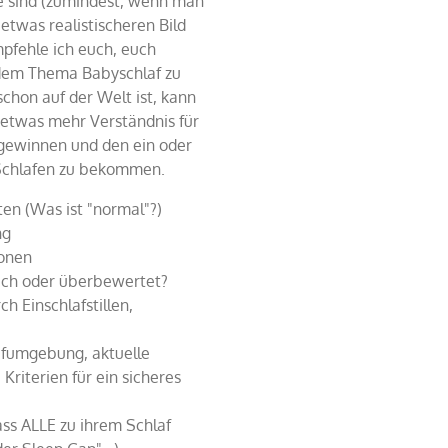
de sind (zumindest, wenn man
etwas realistischeren Bild
mpfehle ich euch, euch
 dem Thema Babyschlaf zu
chon auf der Welt ist, kann
, etwas mehr Verständnis für
 gewinnen und den ein oder
 Schlafen zu bekommen.
ten (Was ist "normal"?)
ng
ionen
eich oder überbewertet?
 Einschlafstillen,
afumgebung, aktuelle
Kriterien für ein sicheres
ass ALLE zu ihrem Schlaf